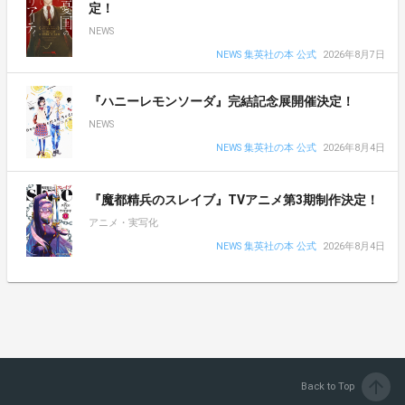
定！
NEWS
NEWS 集英社の本 公式
2026年8月7日
『ハニーレモンソーダ』完結記念展開催決定！
NEWS
NEWS 集英社の本 公式
2026年8月4日
『魔都精兵のスレイブ』TVアニメ第3期制作決定！
アニメ・実写化
NEWS 集英社の本 公式
2026年8月4日
arrow_upward
Back to Top