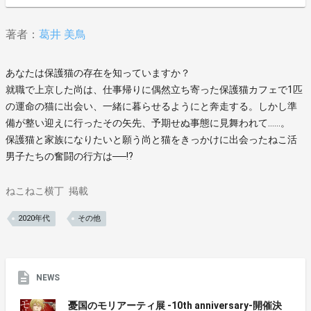
著者：
葛井 美鳥
あなたは保護猫の存在を知っていますか？
就職で上京した尚は、仕事帰りに偶然立ち寄った保護猫カフェで1匹
の運命の猫に出会い、一緒に暮らせるようにと奔走する。しかし準
備が整い迎えに行ったその矢先、予期せぬ事態に見舞われて……。
保護猫と家族になりたいと願う尚と猫をきっかけに出会ったねこ活
男子たちの奮闘の行方は──!?
ねこねこ横丁
掲載
2020年代
その他
NEWS
憂国のモリアーティ展 -10th anniversary-開催決