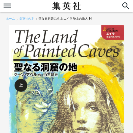
ホーム
集英社の本
聖なる洞窟の地 上 エイラ 地上の旅人 14