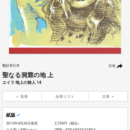
翻訳単行本
共有
聖なる洞窟の地 上
エイラ 地上の旅人 14
前巻
全巻リスト
次巻
紙版
2013年4月26日発売
2,750円（税込）
Ａ５判／448ページ
ISBN：978-4-8342-5188-3