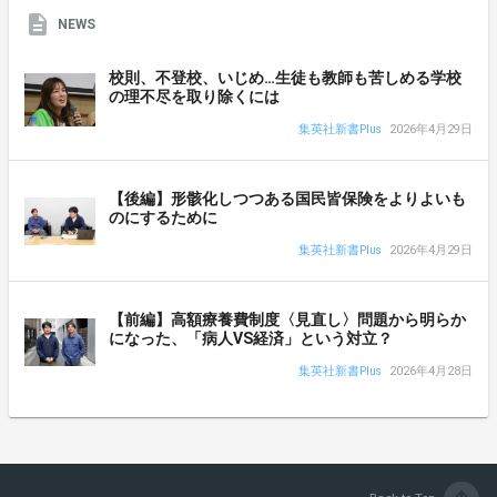
NEWS
校則、不登校、いじめ…生徒も教師も苦しめる学校
の理不尽を取り除くには
集英社新書Plus
2026年4月29日
【後編】形骸化しつつある国民皆保険をよりよいも
のにするために
集英社新書Plus
2026年4月29日
【前編】高額療養費制度〈見直し〉問題から明らか
になった、「病人VS経済」という対立？
集英社新書Plus
2026年4月28日