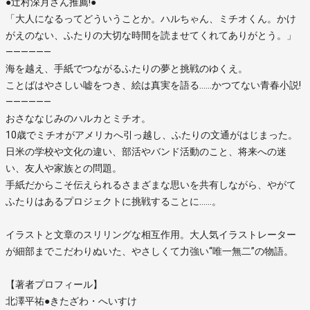
●辻村深月さん推薦!●
「大人になるってどういうことか。ハルちゃん、ミチオくん。かけ
がえのない、ふたりの大切な時間を読ませてくれてありがとう。」
――――――
海を越え、手紙でつながるふたりの夢と挑戦のゆくえ。
ことばはやさしい嘘をつき、絵は真実を語る……かつてない青春小説!
――――――
おさななじみのハルカとミチオ。
10歳でミチオがアメリカへ引っ越し、ふたりの文通がはじまった。
日米の学校や文化の違い、部活やバンド活動のこと、将来への迷
い、友人や家族との問題。
手紙だからこそ伝えられるさまざまな思いを共有しながら、やがて
ふたりはあるプロジェクトに挑戦することに……。
イラストと文章のスリリングな相互作用。大人気イラストレーター
が細部までこだわりぬいた、やさしくて力強い“唯一無二”の物語。
【著者プロフィール】
北澤平祐●きたざわ・へいすけ