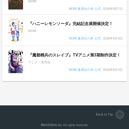
NEWS
NEWS 集英社の本 公式
2026年8月7日
『ハニーレモンソーダ』完結記念展開催決定！
NEWS
NEWS 集英社の本 公式
2026年8月4日
『魔都精兵のスレイブ』TVアニメ第3期制作決定！
アニメ・実写化
NEWS 集英社の本 公式
2026年8月4日
arrow_upward
Back to Top
©
SHUEISHA inc.
All rights reserved.