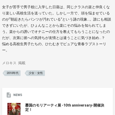
女子が苦手で男子校に入学した日葵は、同じクラスの楽と仲良くな
り楽しい高校生活を送っていた。しかし一方で、頭を悩ませている
のが“朝起きたらパンツが汚れている”という謎の現象…。誰にも相談
できずにいたが、ひょんなことから楽にその悩みを知られてしま
う。楽からの誘いでオナニーの仕方を教えてもらうことになったの
だが、次第に彼への気持ちが友情とは違うことに気づき始め…？
悩める高校生男子たちの、ひたむきでピュアな青春ラブストーリ
ー。
メロキス
掲載
2010年代
少女・女性
NEWS
憂国のモリアーティ展 -10th anniversary-開催決
定！