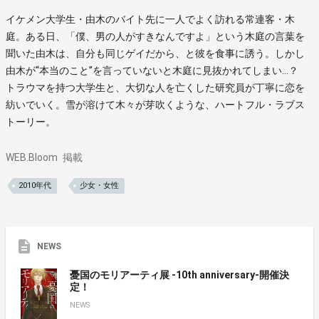
イケメン大学生・由木のバイト先に一人でよく訪れる常連客・木
庭。ある日、「僕、男の人がすきなんですよ」という木庭の言葉を
聞いた由木は、自分も同じゲイだから、と彼を食事に誘う。しかし
由木が“本当のこと”を言っていないと木庭に見抜かれてしまい…？
トラウマを持つ大学生と、大切な人を亡くした研究員が丁寧に恋を
紡いでいく。雪が溶けて木々が芽吹くような、ハートフル・ラブス
トーリー。
WEB.Bloom
掲載
2010年代
少女・女性
NEWS
憂国のモリアーティ展 -10th anniversary-開催決
定！
NEWS