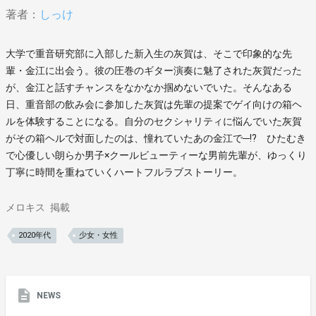
著者：
しっけ
大学で重音研究部に入部した新入生の灰賀は、そこで印象的な先
輩・金江に出会う。彼の圧巻のギター演奏に魅了された灰賀だった
が、金江と話すチャンスをなかなか掴めないでいた。そんなある
日、重音部の飲み会に参加した灰賀は先輩の提案でゲイ向けの箱ヘ
ルを体験することになる。自分のセクシャリティに悩んでいた灰賀
がその箱ヘルで対面したのは、憧れていたあの金江で─!? ひたむき
で心優しい朗らか男子×クールビューティーな男前先輩が、ゆっくり
丁寧に時間を重ねていくハートフルラブストーリー。
メロキス
掲載
2020年代
少女・女性
NEWS