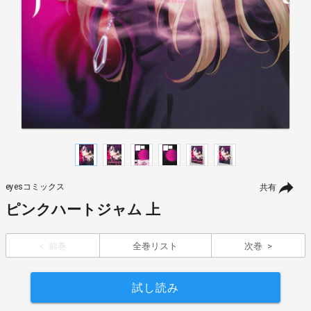
eyesコミックス
共有
ピンクハートジャム 上
前巻
全巻リスト
次巻
試し読み