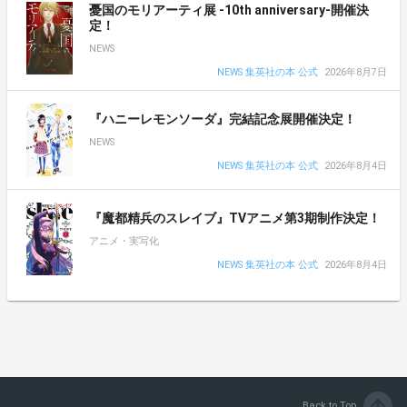
憂国のモリアーティ展 -10th anniversary-開催決
定！
NEWS
NEWS 集英社の本 公式
2026年8月7日
『ハニーレモンソーダ』完結記念展開催決定！
NEWS
NEWS 集英社の本 公式
2026年8月4日
『魔都精兵のスレイブ』TVアニメ第3期制作決定！
アニメ・実写化
NEWS 集英社の本 公式
2026年8月4日
arrow_upward
Back to Top