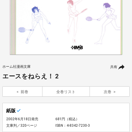
ホーム社漫画文庫
共有
エースをねらえ！ 2
前巻
全巻リスト
次巻
紙版
2002年6月18日発売
681円（税込）
文庫判／320ページ
ISBN：4-8342-7230-3