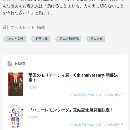
んな彼女をお蝶夫人は「負けることよりも、力を出し切らないこと
を怖れなさい！」と励ます。
週刊マーガレット
掲載
少女・女性
ドラマ化
アニメ映画化
アニメ化
NEWS
憂国のモリアーティ展 -10th anniversary-開催決
定！
NEWS
NEWS 集英社の本 公式
2026年8月7日
『ハニーレモンソーダ』完結記念展開催決定！
NEWS
NEWS 集英社の本 公式
2026年8月4日