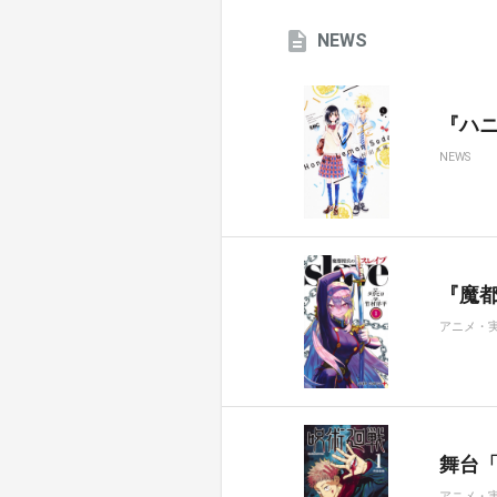
NEWS
『ハ
NEWS
『魔都
アニメ・
舞台
アニメ・