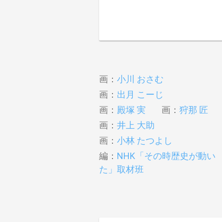
画：
小川 おさむ
画：
出月 こーじ
画：
殿塚 実
画：
狩那 匠
画：
井上 大助
画：
小林 たつよし
編：
NHK「その時歴史が動い
た」取材班