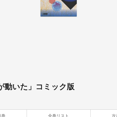
史が動いた」コミック版
前巻
全巻リスト
次