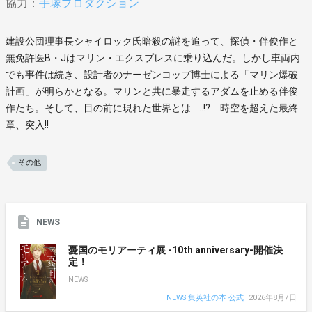
協力：
手塚プロダクション
建設公団理事長シャイロック氏暗殺の謎を追って、探偵・伴俊作と
無免許医B・Jはマリン・エクスプレスに乗り込んだ。しかし車両内
でも事件は続き、設計者のナーゼンコップ博士による「マリン爆破
計画」が明らかとなる。マリンと共に暴走するアダムを止める伴俊
作たち。そして、目の前に現れた世界とは……!? 時空を超えた最終
章、突入!!
その他
NEWS
憂国のモリアーティ展 -10th anniversary-開催決
定！
NEWS
NEWS 集英社の本 公式
2026年8月7日