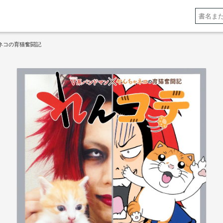
ゃネコの育猫奮闘記