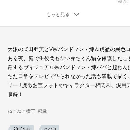
※書店
犬派の柴田亜美とV系バンドマン・煉＆虎徹の異色コ
ある夜、庭で生後間もない赤ちゃん猫を保護したこと
闘するヴィジュアル系バンドマン・煉パパと超わん
ちた日常をテレビで語られなかった話も満載で描く
リー!! 虎徹お宝フォトやキャラクター相関図、愛
収録！
ねこねこ横丁
掲載
2010年代
その他