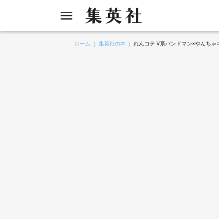
ホーム
集英社の本
れんコテ V系バンドマン×やんち