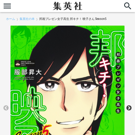
ホーム
集英社の本
邦画プレゼン女子高生 邦キチ！ 映子さん Season5