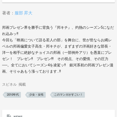
著者：
服部 昇大
邦画プレゼン界を勝手に背負う『邦キチ』、灼熱のシーズン5になだ
れ込みッ!!
今回も「映画について語る若人の部」を舞台に、世が世ならお縄レ
ベルの邦画偏愛女子高生・邦キチが、まずまずの洋画好きな部長・
洋一を相手に絶妙なチョイスの邦画（一部例外アリ）を愚直にプレ
ゼン！ プレゼン!! プレゼン!!! その視点、その愛情、その圧力
──。全てにおいてシーズン4を凌駕ッ!! 銀河系初の邦画プレゼン漫
画、そりゃあもう漲っております…!!
スピネル
掲載
2010年代
少女・女性
このマンガがすごい！
NEWS