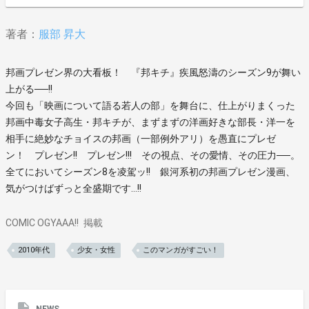
著者：
服部 昇大
邦画プレゼン界の大看板！ 『邦キチ』疾風怒濤のシーズン9が舞い
上がる──!!
今回も「映画について語る若人の部」を舞台に、仕上がりまくった
邦画中毒女子高生・邦キチが、まずまずの洋画好きな部長・洋一を
相手に絶妙なチョイスの邦画（一部例外アリ）を愚直にプレゼ
ン！ プレゼン!! プレゼン!!! その視点、その愛情、その圧力──。
全てにおいてシーズン8を凌駕ッ!! 銀河系初の邦画プレゼン漫画、
気がつけばずっと全盛期です…!!
COMIC OGYAAA!!
掲載
2010年代
少女・女性
このマンガがすごい！
NEWS