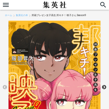
ホーム
集英社の本
邦画プレゼン女子高生 邦キチ！ 映子さん Season9