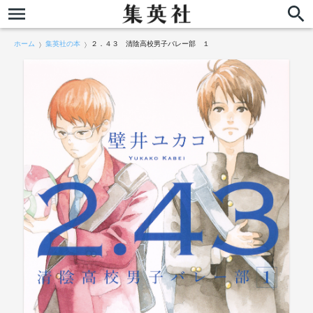
ホーム
集英社の本
２．４３ 清陰高校男子バレー部 １