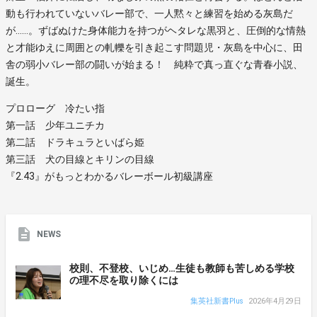
動も行われていないバレー部で、一人黙々と練習を始める灰島だ
が……。ずばぬけた身体能力を持つがヘタレな黒羽と、圧倒的な情熱
と才能ゆえに周囲との軋轢を引き起こす問題児・灰島を中心に、田
舎の弱小バレー部の闘いが始まる！ 純粋で真っ直ぐな青春小説、
誕生。
プロローグ 冷たい指
第一話 少年ユニチカ
第二話 ドラキュラといばら姫
第三話 犬の目線とキリンの目線
『2.43』がもっとわかるバレーボール初級講座
NEWS
校則、不登校、いじめ…生徒も教師も苦しめる学校
の理不尽を取り除くには
集英社新書Plus
2026年4月29日