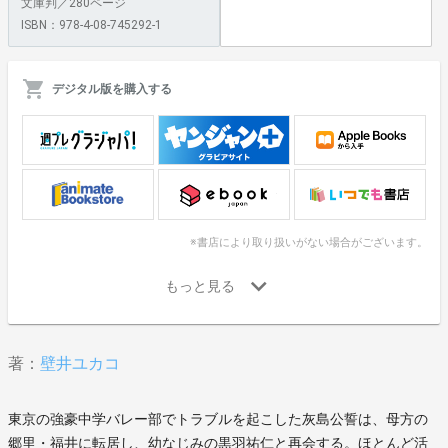
文庫判／280ページ
ISBN：978-4-08-745292-1
デジタル版を購入する
※書店により取り扱いがない場合がございます。
著：
壁井ユカコ
東京の強豪中学バレー部でトラブルを起こした灰島公誓は、母方の
郷里・福井に転居し、幼なじみの黒羽祐仁と再会する。ほとんど活