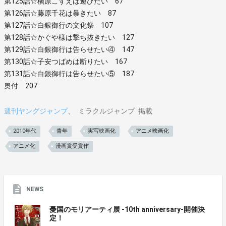
第125話☆槇原こずえは遊びたい 67
第126話☆藤原千花は暴きたい 87
第127話☆白銀御行の文化祭 107
第128話☆かぐや様は撃ち抜きたい 127
第129話☆白銀御行は告らせたい④ 147
第130話☆子安つばめは断りたい 167
第131話☆白銀御行は告らせたい⑤ 187
奥付 207
週刊ヤングジャンプ
ミラクルジャンプ
掲載
2010年代
青年
実写映画化
アニメ映画化
アニメ化
漫画賞受賞作
NEWS
憂国のモリアーティ展 -10th anniversary-開催決
定！