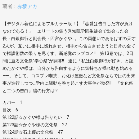
著者：
赤坂アカ
【デジタル着色によるフルカラー版！】「恋愛は告白した方が負け
なのである！」 エリートの集う秀知院学園生徒会で出会った会
長・白銀御行と副会長・四宮かぐや…。この両想いであるはずの天才
2人が、互いに相手に惚れさせ、相手から告白させようと日常の全て
で権謀術数の限りを尽くす、新感覚のラブコメ!! 第13巻では、2日
間に亘る文化祭"奉心祭"が開幕!! 遂に「私は白銀御行が好き」と認
めたかぐや様は、自分から告白するように気持ちが揺れ動き始める
――。そして、コスプレ喫茶、お化け屋敷など文化祭ならではの出来
事が進行しつつ…学内に騒動を巻き起こす大事件が勃発!! 『文化祭
と二つの告白』編の行方は!?
カバー 1
目次 6
第122話☆かぐや様は告りたい 7
第123話☆かぐや様の文化祭 27
第124話☆石上優の文化祭 47