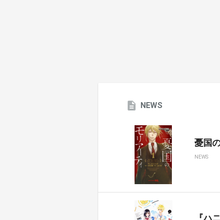
NEWS
憂国のモ
NEWS
『ハ