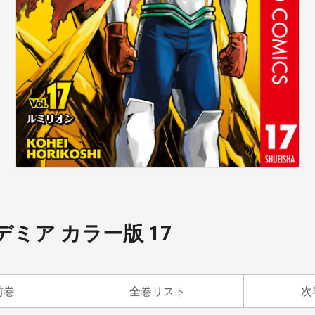
ミア カラー版 17
前巻
全巻リスト
次