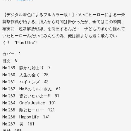
【デジタル着色によるフルカラー版！】ついにヒーローによる一斉
襲撃作戦が始まる。潜入から時間は掛かったが、全てはこの瞬間、
確実に「超常解放戦線」を制圧するんだ！ 子どもの頃から憧れて
いたヒーローみたいにみんなの為、俺は誰よりも速く飛んでい
く！ “Plus Ultra”!!
カバー 1
目次 6
No.259 静かな始まり 7
No.260 人生の全て 25
No.261 ハイエンズ 43
No.262 No.5のミルコさん 61
No.263 皆といたいよー!!! 81
No.264 One's Justice 101
No.265 敵とヒーロー 121
No.266 Happy Life 141
No.267 炎 161
奥付 185