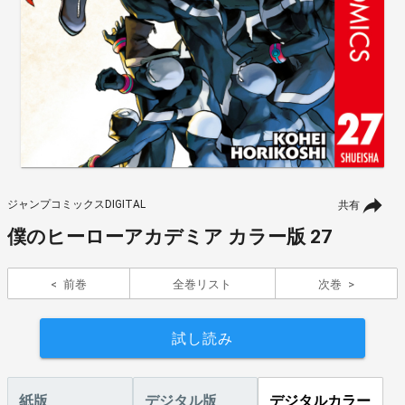
ジャンプコミックスDIGITAL
共有
僕のヒーローアカデミア カラー版 27
前巻
全巻リスト
次巻
試し読み
紙版
デジタル版
デジタルカラー