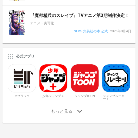
『魔都精兵のスレイブ』TVアニメ第3期制作決定！
アニメ・実写化
NEWS 集英社の本 公式
2026年8月4日
公式アプリ
ゼブラック
少年ジャンプ＋
ジャンプTOON
ジャンプルーキ
ー！