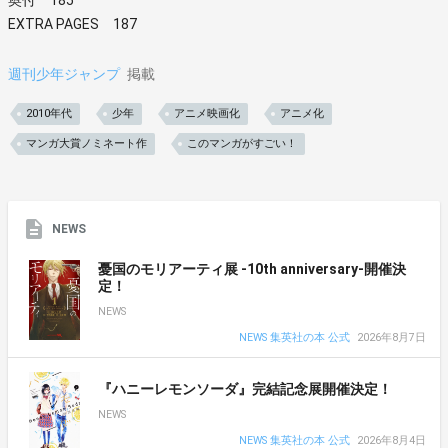
EXTRA PAGES 187
週刊少年ジャンプ
掲載
2010年代
少年
アニメ映画化
アニメ化
マンガ大賞ノミネート作
このマンガがすごい！
NEWS
憂国のモリアーティ展 -10th anniversary-開催決
定！
NEWS
NEWS 集英社の本 公式
2026年8月7日
『ハニーレモンソーダ』完結記念展開催決定！
NEWS
NEWS 集英社の本 公式
2026年8月4日