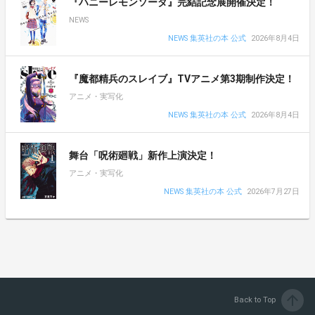
『ハニーレモンソーダ』完結記念展開催決定！
NEWS
NEWS 集英社の本 公式
2026年8月4日
『魔都精兵のスレイブ』TVアニメ第3期制作決定！
アニメ・実写化
NEWS 集英社の本 公式
2026年8月4日
舞台「呪術廻戦」新作上演決定！
アニメ・実写化
NEWS 集英社の本 公式
2026年7月27日
arrow_upward
Back to Top