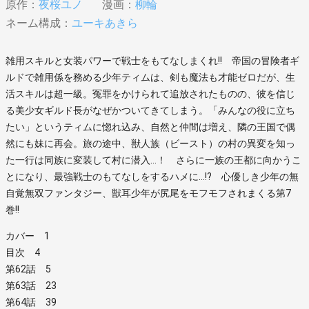
原作：
夜桜ユノ
漫画：
柳輪
ネーム構成：
ユーキあきら
雑用スキルと女装パワーで戦士をもてなしまくれ!! 帝国の冒険者ギ
ルドで雑用係を務める少年ティムは、剣も魔法も才能ゼロだが、生
活スキルは超一級。冤罪をかけられて追放されたものの、彼を信じ
る美少女ギルド長がなぜかついてきてしまう。「みんなの役に立ち
たい」というティムに惚れ込み、自然と仲間は増え、隣の王国で偶
然にも妹に再会。旅の途中、獣人族（ビースト）の村の異変を知っ
た一行は同族に変装して村に潜入…！ さらに一族の王都に向かうこ
とになり、最強戦士のもてなしをするハメに…!? 心優しき少年の無
自覚無双ファンタジー、獣耳少年が尻尾をモフモフされまくる第7
巻!!
カバー 1
目次 4
第62話 5
第63話 23
第64話 39