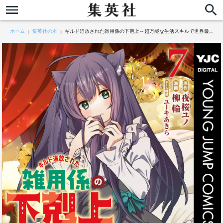
ホーム
集英社の本
ギルド追放された雑用係の下剋上～超万能な生活スキルで世界最強～ 7