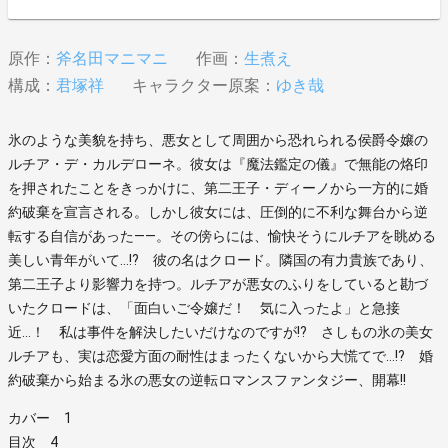
原作：
斧名田マニマニ
作画：
生煮え
構成：
君塚祥
キャラクター原案：
ゆき哉
氷のような美貌を持ち、悪女として周囲から恐れられる侯爵令嬢の
ルチア・デ・カルデローネ。彼女は『魔法鑑定の儀』で無能の烙印
を押されたことをきっかけに、第二王子・ディーノから一方的に婚
約破棄を宣言される。しかし彼女には、圧倒的に不利な舞台から逆
転する自信があった――。その傍らには、愉快そうにルチアを眺める
美しい青年がいて…!? 彼の名はクロード。隣国の有力貴族であり、
第二王子より影響力を持つ。ルチアが悪女のふりをしていると勘づ
いたクロードは、「面白いご令嬢だ！ 気に入ったよ」と急接
近…！ 私は事件を解決したいだけなのですが!? さしもの氷の美女
ルチアも、実は恋愛方面の耐性はまったくないから大慌てで…!? 婚
約破棄から始まる氷の悪女の逆転ロマンスファンタジー、開幕!!
カバー 1
目次 4