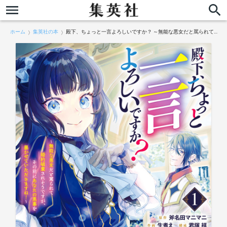
ホーム
集英社の本
殿下、ちょっと一言よろしいですか？ ～無能な悪女だと罵られて婚約破棄されそうですが、その前にあなたの悪事を暴かせていただきますね！～ 1