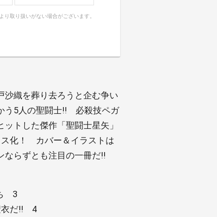
により取り扱いがない場合がございます。
戸沙織を葬り去ろうと企む争い
う5人の聖闘士!! 必殺技ペガ
ヒットした傑作「聖闘士星矢」
クス化！ カバー＆イラストは
ならずとも注目の一冊だ!!
ち 3
だ!! 4