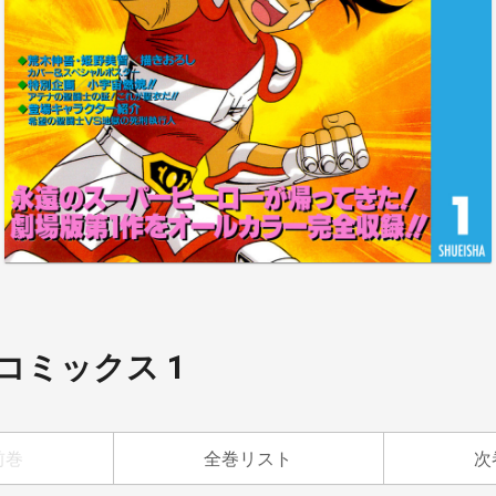
コミックス 1
前巻
全巻リスト
次