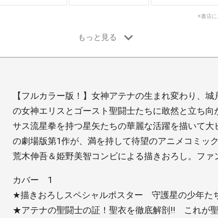
※書店
【フルカラー版！】女神アテナの生まれ変わり、城
の女神エリスとゴースト聖闘士たちに敢然と立ち向か
サス流星拳を持つ星矢たちの華麗な活躍を描いて大
の劇場版第1作が、満を持して待望のアニメコミッ
荒木伸吾＆姫野美智コンビによる描きおろし。ファン
カバー 1
★描きおろしスペシャルポスター 守護星の少年た
★アテナの聖闘士の証！聖衣を徹底解剖!! これが聖衣