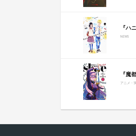
『ハ
NEWS
『魔都
アニメ・