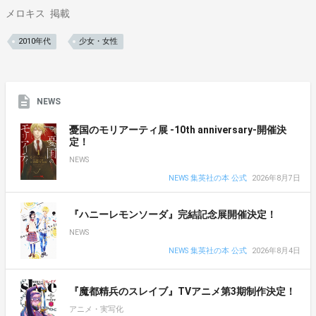
メロキス
掲載
2010年代
少女・女性
NEWS
憂国のモリアーティ展 -10th anniversary-開催決
定！
NEWS
NEWS 集英社の本 公式
2026年8月7日
『ハニーレモンソーダ』完結記念展開催決定！
NEWS
NEWS 集英社の本 公式
2026年8月4日
『魔都精兵のスレイブ』TVアニメ第3期制作決定！
アニメ・実写化