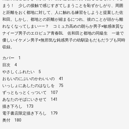
まう！ 少しの接触で感じすぎてしまうことを恥ずかしがり、周囲
と距離をおく都地に対して、人に触れる練習をしようと提案した佐
和田。しかし、都地との距離が縮まるにつれ、彼のことが頭から離
れなくなってしまい――？ コミュ力高めの朗らか男子×敏感体質な
ナイーブ男子のエロピュア青春BL 佐和田と都地の同級生 一途で
優しいイケメン男子×無邪気な鈍感男子の幼馴染もだもだラブも同時
収録。
カバー 1
目次 4
やさしくふれたい 5
おもいのにぶいのかわいいの 41
いっしょにあしたのはなしを 75
ずっともっとくっついて 107
あなたのそばにいさせて 141
描き下ろし 173
電子書店限定描き下ろし 179
奥付 180