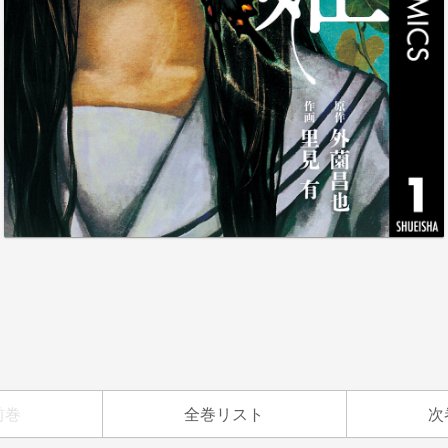
前巻
全巻リスト
次