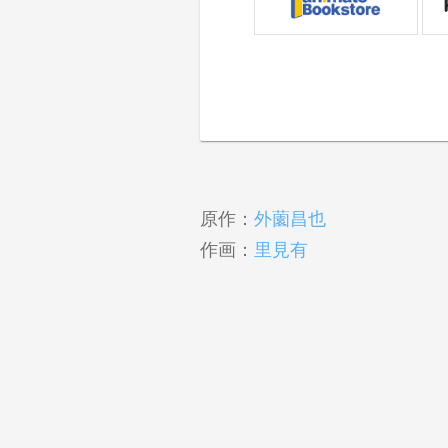
原作：
外薗昌也
作画：
里見有