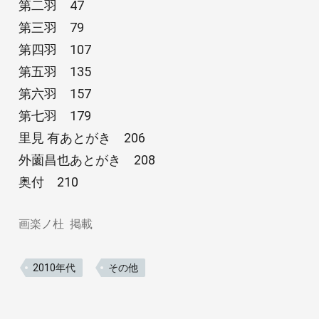
第二羽 47
第三羽 79
第四羽 107
第五羽 135
第六羽 157
第七羽 179
里見 有あとがき 206
外薗昌也あとがき 208
奥付 210
画楽ノ杜
掲載
2010年代
その他