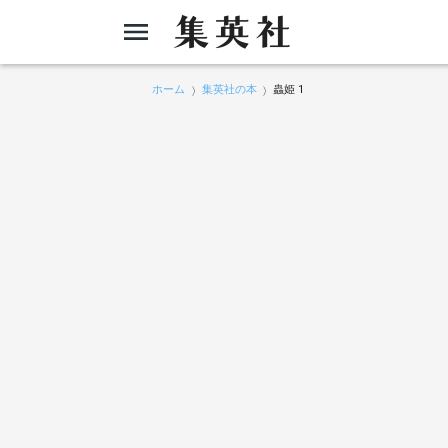
ホーム
集英社の本
蟲姫 1