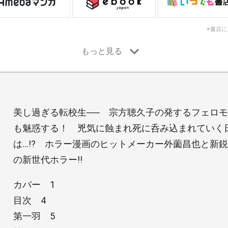
※書店
美し過ぎる転校生── 宗方聴久子の発するフェロ
も魅惑する！ 兇気に蝕まれ死に呑み込まれていく
は…!? ホラー漫画のヒットメーカー外薗昌也と新
の新世代ホラー!!
カバー 1
目次 4
第一羽 5