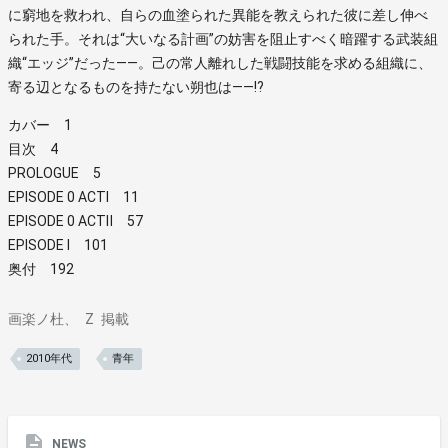
に窮地を救われ、自らの血塗られた異能を教えられた彼に差し伸べ
られた手。それは“大いなる計画”の妨害を阻止すべく暗躍する武装組
織“エッジ”だった――。己の常人離れした戦闘技能を求める組織に、
寄る辺となるものを持たない朔也は――!?
カバー 1
目次 4
PROLOGUE 5
EPISODE 0 ACTⅠ 11
EPISODE 0 ACTⅡ 57
EPISODE Ⅰ 101
奥付 192
画楽ノ杜
Z
掲載
2010年代
青年
NEWS