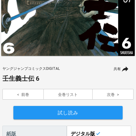
ヤングジャンプコミックスDIGITAL
共有
壬生義士伝 6
前巻
全巻リスト
次巻
試し読み
紙版
デジタル版