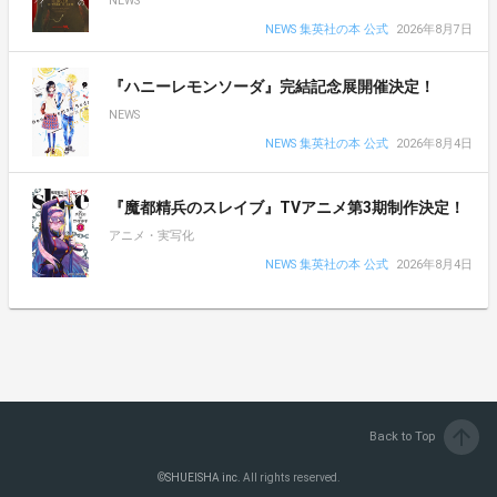
NEWS
NEWS 集英社の本 公式
2026年8月7日
『ハニーレモンソーダ』完結記念展開催決定！
NEWS
NEWS 集英社の本 公式
2026年8月4日
『魔都精兵のスレイブ』TVアニメ第3期制作決定！
アニメ・実写化
NEWS 集英社の本 公式
2026年8月4日
arrow_upward
Back to Top
©
SHUEISHA inc.
All rights reserved.