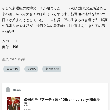
そして新選組の怒濤の日々が始まった── 不穏な空気の立ち込める
京の都。時代が大きく動き出そうとする中、新選組の過酷な戦いの
日々が始まろうとしていた！ 吉村貫一郎の生きるべき道は!? 孤高
の作家ながやす巧が、浅田文学の最高峰に挑む幕末を生きた真の男
の物語!!
カバー 1
奥付 196
画楽.mag
掲載
2000年代
その他
実写映画化
NEWS
憂国のモリアーティ展 -10th anniversary-開催決
定！