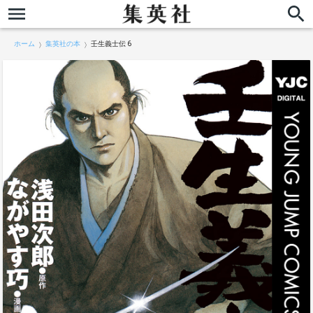
ホーム
集英社の本
壬生義士伝 6