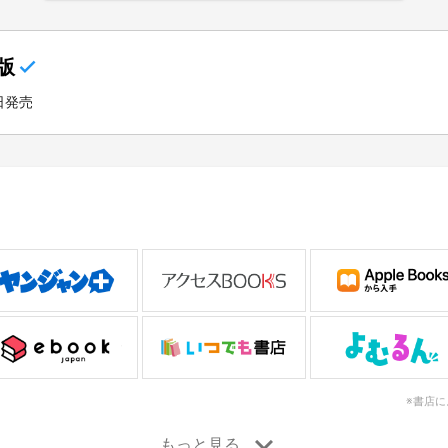
版
1日発売
※書店