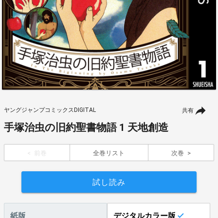
ヤングジャンプコミックスDIGITAL
共有
手塚治虫の旧約聖書物語 1 天地創造
前巻
全巻リスト
次巻
試し読み
紙版
デジタルカラー版