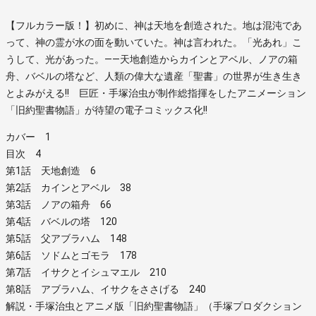
【フルカラー版！】初めに、神は天地を創造された。地は混沌であ
って、神の霊が水の面を動いていた。神は言われた。「光あれ」こ
うして、光があった。――天地創造からカインとアベル、ノアの箱
舟、バベルの塔など、人類の偉大な遺産「聖書」の世界が生き生き
とよみがえる!! 巨匠・手塚治虫が制作総指揮をしたアニメーション
「旧約聖書物語」が待望の電子コミックス化!!
カバー 1
目次 4
第1話 天地創造 6
第2話 カインとアベル 38
第3話 ノアの箱舟 66
第4話 バベルの塔 120
第5話 父アブラハム 148
第6話 ソドムとゴモラ 178
第7話 イサクとイシュマエル 210
第8話 アブラハム、イサクをささげる 240
解説・手塚治虫とアニメ版「旧約聖書物語」（手塚プロダクション