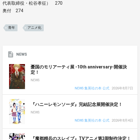
代表取締役・松谷孝征） 270
奥付 274
青年
アニメ化
NEWS
憂国のモリアーティ展 -10th anniversary-開催決
定！
NEWS
NEWS 集英社の本 公式
2026年8月7日
『ハニーレモンソーダ』完結記念展開催決定！
NEWS
NEWS 集英社の本 公式
2026年8月4日
『魔都精兵のスレイブ』TVアニメ第3期制作決定！