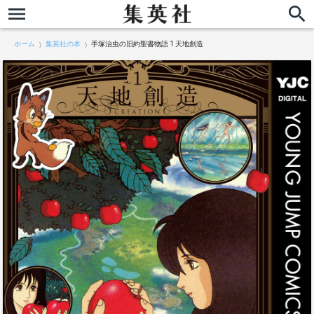
ホーム
集英社の本
手塚治虫の旧約聖書物語 1 天地創造