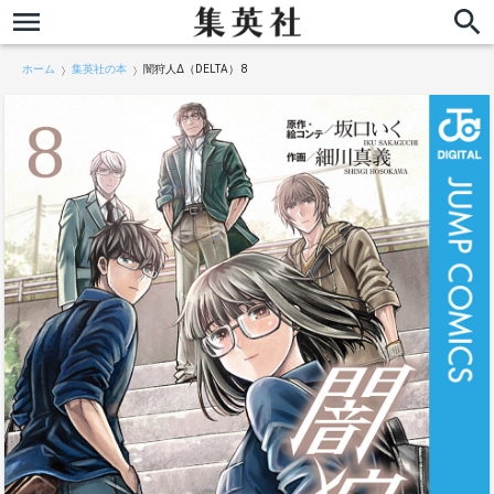
ホーム
集英社の本
闇狩人Δ（DELTA） 8