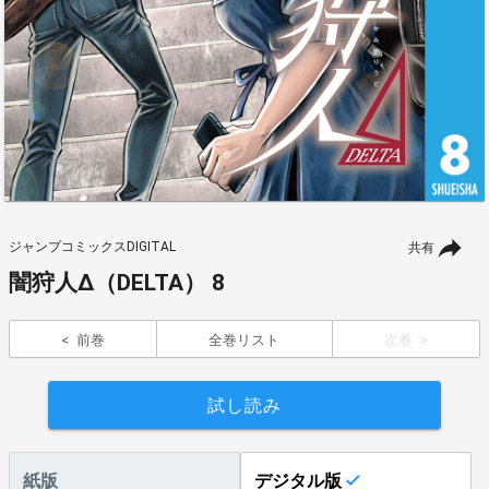
ジャンプコミックスDIGITAL
共有
闇狩人Δ（DELTA） 8
前巻
全巻リスト
次巻
試し読み
紙版
デジタル版