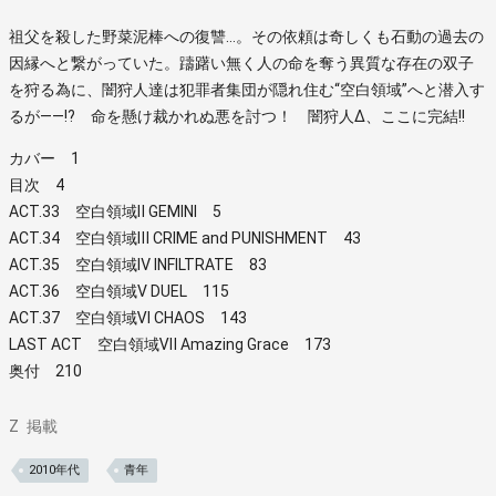
祖父を殺した野菜泥棒への復讐…。その依頼は奇しくも石動の過去の
因縁へと繋がっていた。躊躇い無く人の命を奪う異質な存在の双子
を狩る為に、闇狩人達は犯罪者集団が隠れ住む“空白領域”へと潜入す
るが――!? 命を懸け裁かれぬ悪を討つ！ 闇狩人Δ、ここに完結!!
カバー 1
目次 4
ACT.33 空白領域Ⅱ GEMINI 5
ACT.34 空白領域Ⅲ CRIME and PUNISHMENT 43
ACT.35 空白領域Ⅳ INFILTRATE 83
ACT.36 空白領域Ⅴ DUEL 115
ACT.37 空白領域Ⅵ CHAOS 143
LAST ACT 空白領域Ⅶ Amazing Grace 173
奥付 210
Z
掲載
2010年代
青年