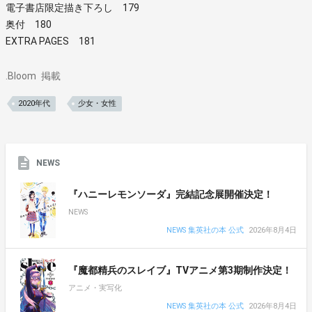
電子書店限定描き下ろし 179
奥付 180
EXTRA PAGES 181
.Bloom
掲載
2020年代
少女・女性
NEWS
『ハニーレモンソーダ』完結記念展開催決定！
NEWS
NEWS 集英社の本 公式
2026年8月4日
『魔都精兵のスレイブ』TVアニメ第3期制作決定！
アニメ・実写化
NEWS 集英社の本 公式
2026年8月4日