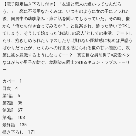
【電子限定描き下ろし付き】「友達と恋人の違いってなんだろ
う。」 恋に不器用なたくみは、いつものように女の子にフラれた
後、同居中の幼馴染み・廉に話を聞いてもらっていた。その時、廉
から「俺たち付き合ってみるか？」と提案され、酔った勢いでOKし
てしまう。そうして始まった“お試しの恋人”としての生活。デートし
たり、抱きしめられたりキスしたり…慣れない距離感に初めは戸惑う
ばかりだったが、たくみへの好意を感じられる廉の甘い態度に、次
第に彼を意識するようになって――？ 真面目な男前男子×恋愛ベタ
なほがらか男子が紡ぐ、幼馴染み同士のゆるキュン・ラブストーリ
ー
カバー 1
目次 4
第1話 5
第2話 35
第3話 67
第4話 103
最終話 135
描き下ろし 171