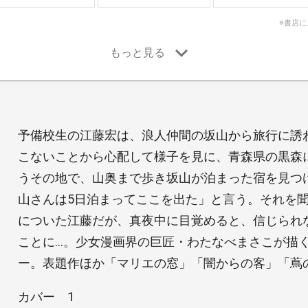
※書店
予備校生の江藤宏は、浪人仲間の坂山から旅行に誘
こないことから心配して様子を見に、青森県の黒森
うその地で、山奥まで歩き坂山が泊まった宿を見つ
山さんは5日泊まってここを出た」と言う。それを
についた江藤だが、真夜中に目覚めると、信じられ
ことに…。少女漫画界の巨匠・わたなべまさこが描
ー。表題作ほか「マリエの窓」「闇からの客」「蔦
カバー 1