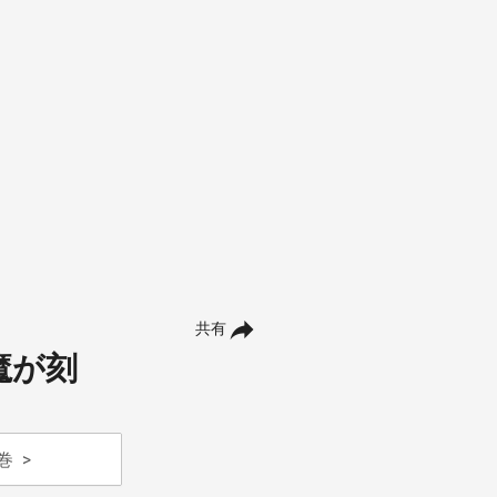
共有
魔が刻
巻