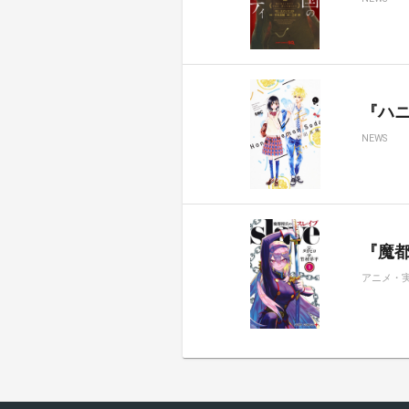
『ハ
NEWS
『魔都
アニメ・