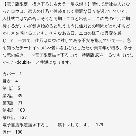
【電子版限定：描き下ろし＆カラー扉収録！】晴れて新社会人とな
ったロウは、恋人の佳乃と仲睦まじく順調な日々を過ごしていた。
入社式では気の合いそうな同期・ニコと出会い、この先の生活に期
待するが、いざ働き始めると思うように佳乃との時間がとれずもど
かしさを感じることも。そんなある日、ニコの様子に異変を感
じ…？ 一方で、佳乃はロウに対してある不安を抱えていて――。恋
を知ったチートイケメン×憂いをおびたしたたか美青年が贈る、幸せ
な恋の続き。 ※電子限定描き下ろしは「特装版 恋をするつもりはな
かった-double-」と共通になります。
カバー 1
目次 4
第1話 5
第2話 39
第3話 71
第4話 103
最終話 137
電子書店限定描き下ろし 「筋トレしてます」 179
奥付 180