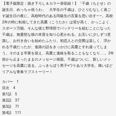
【電子版限定：描き下ろし＆カラー扉収録！】「千歳（ちとせ）の
誕生日、めっちゃ祝うわ」 大学生の千歳は、ひとりむなしく過ご
す誕生日の夜に、高校時代のある同級生の言葉を思い出す――。高校
2年の時に転校してきた高鷹（こうたか）は背が高く、かっこよく、
スポーツ万能。そんな彼と野球部でバッテリーを組むことになった
千歳は、無愛想な彼の本質を知り心惹かれる。お互いに少しずつ意
識し、お付き合いを始めたふたり。初恋人との交際は楽しく、浮か
れる千歳だったが、進路の話をきっかけに高鷹とすれ違ってしま
う。そのまま卒業を迎え、高鷹と連絡を取ることもなくなり……。2年
前から止まったままのメッセージ画面。千歳はついに、新しいメッ
セージを高鷹に送る。ぶっきらぼう男子×ワケあり大学生、痛いほど
リアルな青春ラブストーリー！
カバー 1
目次 4
第1話 5
第2話 37
第3話 71
第4話 111