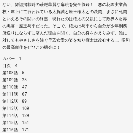
ない、雑誌掲載時の荘厳華麗な扉絵を完全収録！ 悪の花園実業高
校・屋上にて行われている太賀誠と座王権太との決闘。まさに死闘
といえるその闘いの終盤、現れたのは権太の父親にして政界＆財界
の黒幕・座王与平だった。そこで、権太は与平から自分が少年刑務
所送りにならずに済んだ理由を聞く。自分の身をかえりみず、誰に
対してもやさしさを注ぐ早乙女愛の姿を知り権太は改心する…。昭和
の最高傑作をぜひこの機会に！
カバー 1
目次 4
第108話 5
第109話 25
第110話 47
第111話 67
第112話 89
第113話 109
第114話 129
第115話 151
第116話 171