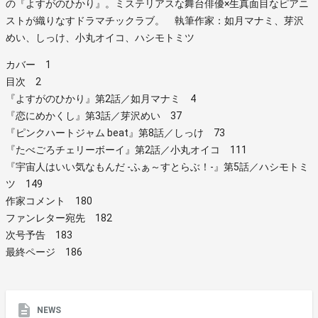
の『よすがのひかり』。ミステリアスな舞台俳優×生真面目なピアニ
ストが織りなすドラマチックラブ。 執筆作家：如月マナミ、芽沢
めい、しっけ、小丸オイコ、ハシモトミツ
カバー 1
目次 2
『よすがのひかり』第2話／如月マナミ 4
『恋にめかくし』第3話／芽沢めい 37
『ピンクハートジャム beat』第8話／しっけ 73
『たべごろチェリーボーイ』第2話／小丸オイコ 111
『宇宙人はいい気なもんだ -ふぁ～すとらぶ！-』第5話／ハシモトミ
ツ 149
作家コメント 180
ファンレター宛先 182
次号予告 183
最終ページ 186
NEWS