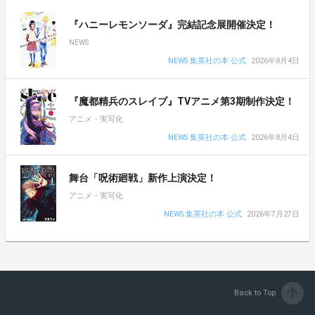
『ハニーレモンソーダ』完結記念展開催決定！
NEWS
NEWS 集英社の本 公式
2026年8月4日
『魔都精兵のスレイブ』TVアニメ第3期制作決定！
アニメ・実写化
NEWS 集英社の本 公式
2026年8月4日
舞台「呪術廻戦」新作上演決定！
アニメ・実写化
NEWS 集英社の本 公式
2026年7月27日
arrow_upward
Back to Top