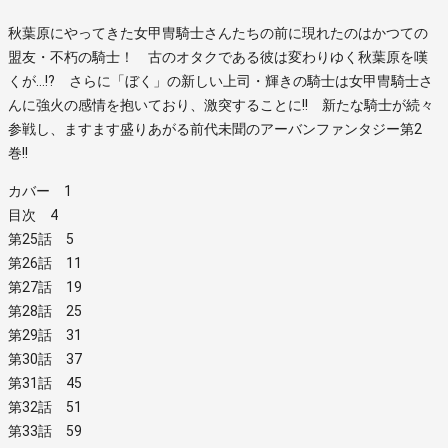
秋葉原にやってきた女甲冑騎士さんたちの前に現れたのはかつての
盟友・不朽の騎士！ 古のオタクである彼は変わりゆく秋葉原を嘆
くが…!? さらに「ぼく」の新しい上司・輝きの騎士は女甲冑騎士さ
んに強火の感情を抱いており、激突することに!! 新たな騎士が続々
参戦し、ますます盛りあがる前代未聞のアーバンファンタジー第2
巻!!
カバー 1
目次 4
第25話 5
第26話 11
第27話 19
第28話 25
第29話 31
第30話 37
第31話 45
第32話 51
第33話 59