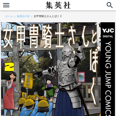
ホーム
集英社の本
女甲冑騎士さんとぼく 2