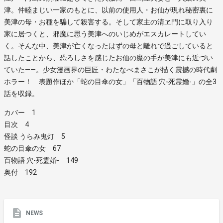
津。仲睦まじい一家のもとに、以前の使用人・お仙が現れ秘密裏に
美津の母・お種を騙して殺害する。そして家主の清ヱ門に取り入り
家に居つくと、邪魔に思う美津へのいじめがエスカレートしてい
く。そんな中、美津が亡くなったはずの母と離れで過ごしていると
話したことから、恐ろしさを感じたお仙の魔の手が美津にも近づい
ていた――。少女漫画界の巨匠・わたなべまさこが描く震撼の時代劇
ホラー！ 表題作ほか「蛇の目傘の女」「百物語 穴-死霊婚-」の全3
話を収録。
カバー 1
目次 4
怪談 うらみ鬼灯 5
蛇の目傘の女 67
百物語 穴-死霊婚- 149
奥付 192
NEWS