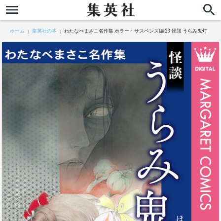
ホーム
集英社の本
わたなべまさこ名作集 ホラー・サスペンス編 23 怪談 うらみ鬼灯