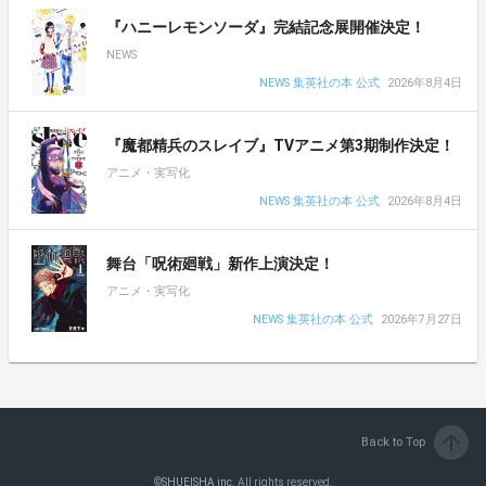
『ハニーレモンソーダ』完結記念展開催決定！
NEWS
NEWS 集英社の本 公式
2026年8月4日
『魔都精兵のスレイブ』TVアニメ第3期制作決定！
アニメ・実写化
NEWS 集英社の本 公式
2026年8月4日
舞台「呪術廻戦」新作上演決定！
アニメ・実写化
NEWS 集英社の本 公式
2026年7月27日
arrow_upward
Back to Top
©
SHUEISHA inc.
All rights reserved.