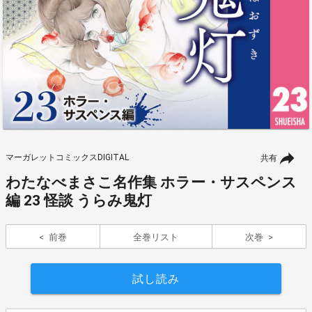
マーガレットコミックスDIGITAL
共有
わたなべまさこ名作集 ホラー・サスペンス
編 23 怪談 うらみ鬼灯
前巻
全巻リスト
次巻
試し読み