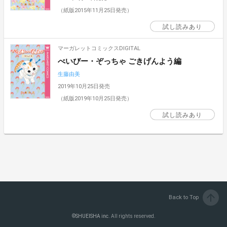
（紙版2015年11月25日発売）
試し読みあり
マーガレットコミックスDIGITAL
べいびー・ぞっちゃ ごきげんよう編
生藤由美
2019年10月25日発売
（紙版2019年10月25日発売）
試し読みあり
arrow_upward
Back to Top
©
SHUEISHA inc.
All rights reserved.