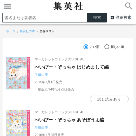
詳細検索
ホーム
集英社の本
全巻リスト
古い順
新しい順
マーガレットコミックスDIGITAL
べいびー・ぞっちゃ はじめまして編
生藤由美
2015年1月1日発売
（紙版2014年5月23日発売）
試し読みあり
マーガレットコミックスDIGITAL
べいびー・ぞっちゃ あそぼうよ編
生藤由美
2016年1月25日発売