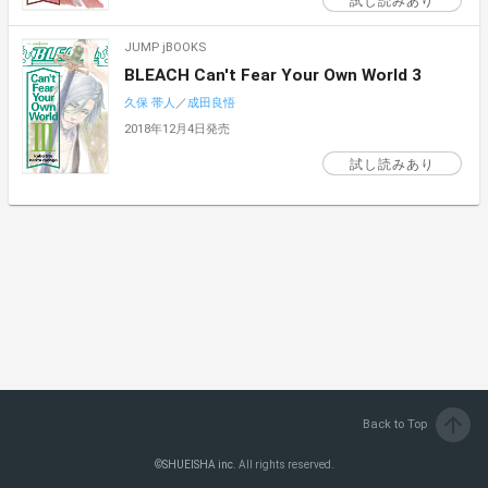
試し読みあり
JUMP jBOOKS
BLEACH Can't Fear Your Own World 3
久保 帯人
／
成田良悟
2018年12月4日発売
試し読みあり
arrow_upward
Back to Top
©
SHUEISHA inc.
All rights reserved.