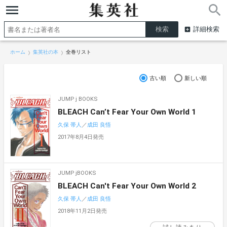
詳細検索
ホーム
集英社の本
全巻リスト
古い順
新しい順
JUMP j BOOKS
BLEACH Can’t Fear Your Own World 1
久保 帯人
／
成田 良悟
2017年8月4日発売
JUMP jBOOKS
BLEACH Can't Fear Your Own World 2
久保 帯人
／
成田 良悟
2018年11月2日発売