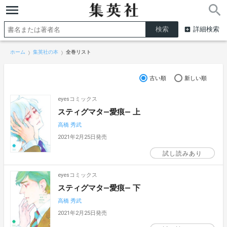
詳細検索
ホーム
集英社の本
全巻リスト
古い順
新しい順
eyesコミックス
スティグマタ―愛痕― 上
高橋 秀武
2021年2月25日発売
試し読みあり
eyesコミックス
スティグマタ―愛痕― 下
高橋 秀武
2021年2月25日発売