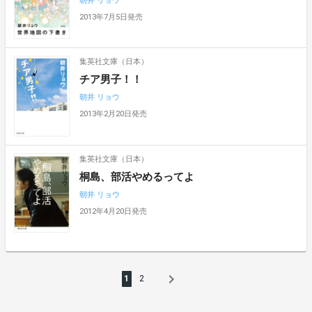
朝井 リョウ
2013年7月5日発売
集英社文庫（日本）
チア男子！！
朝井 リョウ
2013年2月20日発売
集英社文庫（日本）
桐島、部活やめるってよ
朝井 リョウ
2012年4月20日発売
navigate_next
1
2