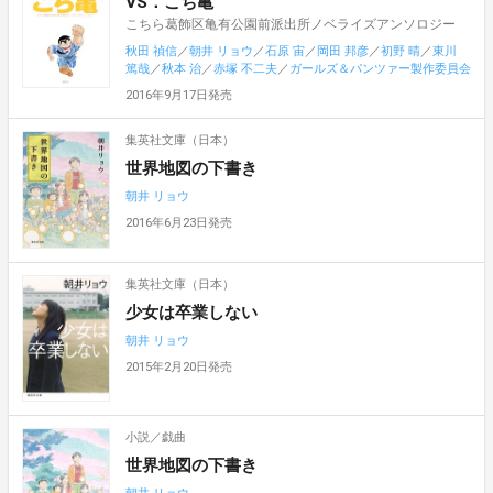
VS．こち亀
こちら葛飾区亀有公園前派出所ノベライズアンソロジー
秋田 禎信
／
朝井 リョウ
／
石原 宙
／
岡田 邦彦
／
初野 晴
／
東川
篤哉
／
秋本 治
／
赤塚 不二夫
／
ガールズ＆パンツァー製作委員会
2016年9月17日発売
集英社文庫（日本）
世界地図の下書き
朝井 リョウ
2016年6月23日発売
集英社文庫（日本）
少女は卒業しない
朝井 リョウ
2015年2月20日発売
小説／戯曲
世界地図の下書き