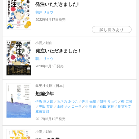
発注いただきました!
朝井 リョウ
2022年6月17日発売
試し読みあり
小説／戯曲
発注いただきました！
朝井 リョウ
2020年3月5日発売
集英社文庫（日本）
短編少年
伊坂 幸太郎
／
あさの あつこ
／
佐川 光晴
／
朝井 リョウ
／
柳 広司
／
奥田 英朗
／
山崎 ナオコーラ
／
小川 糸
／
石田 衣良
／
集英社文
庫編集部
2017年5月19日発売
小説／戯曲