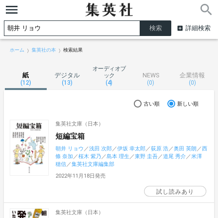
詳細検索
ホーム
集英社の本
検索結果
オーディオブ
紙
デジタル
NEWS
企業情報
ック
(12)
(13)
(4)
(0)
(0)
古い順
新しい順
集英社文庫（日本）
短編宝箱
朝井 リョウ
／
浅田 次郎
／
伊坂 幸太郎
／
荻原 浩
／
奥田 英朗
／
西
條 奈加
／
桜木 紫乃
／
島本 理生
／
東野 圭吾
／
道尾 秀介
／
米澤
穂信
／
集英社文庫編集部
2022年11月18日発売
試し読みあり
集英社文庫（日本）