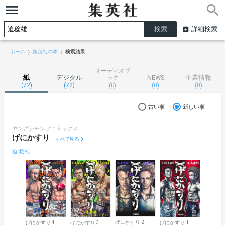
詳細検索
ホーム
集英社の本
検索結果
オーディオブ
紙
デジタル
NEWS
企業情報
ック
(72)
(72)
(0)
(0)
(0)
古い順
新しい順
ヤングジャンプコミックス
げにかすり
すべて見る
迫 稔雄
げにかすり 2
げにかすり 4
げにかすり 3
げにかすり 1