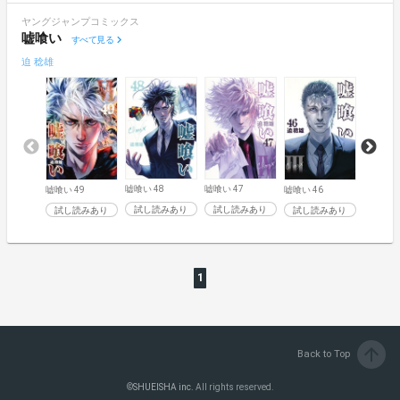
ヤングジャンプコミックス
嘘喰い
すべて見る
迫 稔雄
嘘喰い 48
嘘喰い 47
嘘喰い 4
嘘喰い 49
嘘喰い 46
試し読みあり
試し読みあり
試し読
試し読みあり
試し読みあり
1
arrow_upward
Back to Top
©
SHUEISHA inc.
All rights reserved.