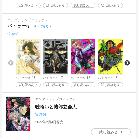
試し読みあり
試し読みあり
試し読みあり
試し読みあり
ヤングジャンプコミックス
バトゥーキ
すべて見る
迫 稔雄
バトゥーキ 18
バトゥーキ 17
バトゥーキ 16
バトゥーキ 15
バトゥーキ
試し読みあり
試し読みあり
試し読みあり
試し読みあり
試し読
ヤングジャンプコミックス
嘘喰いと賭郎立会人
迫 稔雄
2022年2月4日発売
試し読みあり