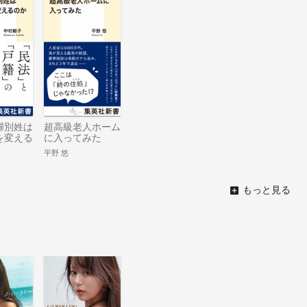
婦別姓は
超高級老人ホーム
を変える
に入ってみた
平野 悠