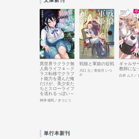
文庫新刊
異世界ラクラク無
戦狼と軍姫の征戦
ギャルサ
人島ライフ 4 ～ク
教師にな
川口 士／美弥月 いつ
ラス転移でクラフ
か
白井 ムク／
ト能力を選んだ俺
だけが、美少女た
ちとスローライフ
を送れるっぽい～
神津 穂民／ぎうにう
単行本新刊