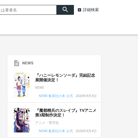
詳細検索
NEWS
『ハニーレモンソーダ』完結記念
展開催決定！
NEWS
NEWS 集英社の本 公式
2026年8月4日
『魔都精兵のスレイブ』TVアニメ
第3期制作決定！
アニメ・実写化
NEWS 集英社の本 公式
2026年8月4日