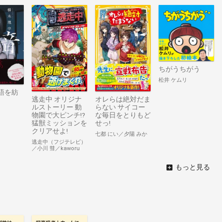
ちがうちがう
松井 ケムリ
語を紡
逃走中 オリジナ
オレらは絶対だま
ルストーリー 動
らない サイコー
物園で大ピンチ!?
な毎日をとりもど
猛獣ミッションを
せっ!
クリアせよ!
七都 にい／夕陽 みか
逃走中（フジテレビ）
／小川 彗／kaworu