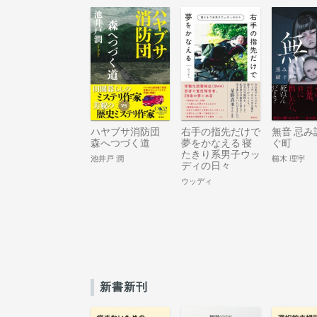
ハヤブサ消防団
右手の指先だけで
無音 忌み
森へつづく道
夢をかなえる 寝
ぐ町
たきり系男子ウッ
池井戸 潤
櫛木 理宇
ディの日々
ウッディ
新書新刊