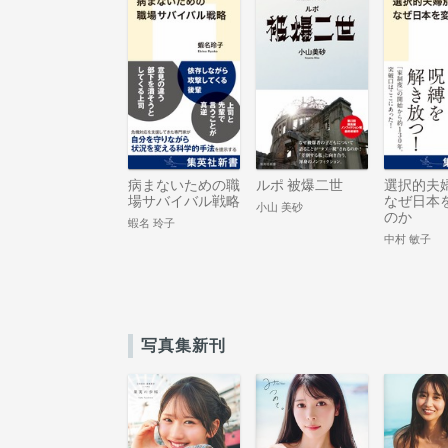
病まないための職
ルポ 被爆二世
選択的夫
場サバイバル戦略
なぜ日本
小山 美砂
のか
蝦名 玲子
中村 敏子
写真集新刊