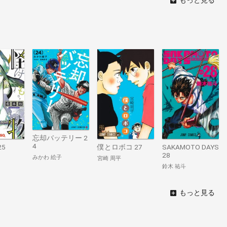
忘却バッテリー 2
4
25
僕とロボコ 27
SAKAMOTO DAYS
28
みかわ 絵子
宮崎 周平
鈴木 祐斗