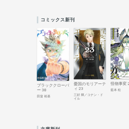
コミックス新刊
怪物事変 
憂国のモリアーテ
ブラッククローバ
ィ 23
ー 38
藍本 松
三好 輝／コナン・ド
田畠 裕基
イル