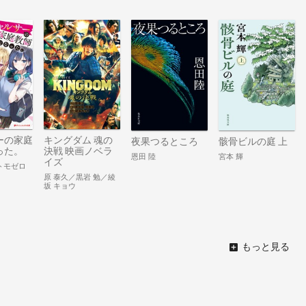
ーの家庭
キングダム 魂の
夜果つるところ
骸骨ビルの庭 上
った。
決戦 映画ノベラ
恩田 陸
宮本 輝
イズ
トモゼロ
原 泰久／黒岩 勉／綾
坂 キョウ