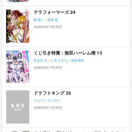
テラフォーマーズ 24
橘 賢一
／
貴家 悠
2026年8月19日発売
くじ引き特賞：無双ハーレム権 13
長谷見 亮
／
三木 なずな
／
瑠奈璃亜
2026年8月19日発売
ドラフトキング 26
クロマツ テツロウ
2026年8月19日発売