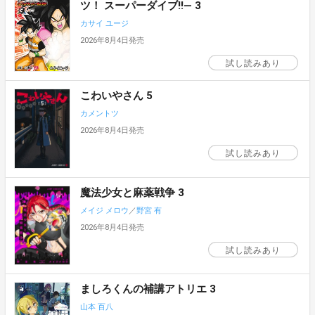
ツ！ スーパーダイブ!!― 3
カサイ ユージ
2026年8月4日発売
試し読みあり
こわいやさん 5
カメントツ
2026年8月4日発売
試し読みあり
魔法少女と麻薬戦争 3
メイジ メロウ
／
野宮 有
2026年8月4日発売
試し読みあり
ましろくんの補講アトリエ 3
山本 百八