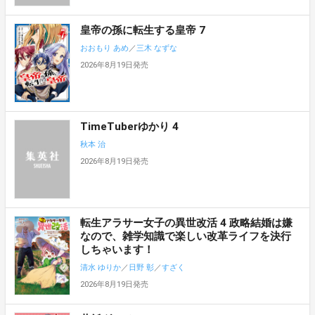
皇帝の孫に転生する皇帝 7
おおもり あめ
／
三木 なずな
2026年8月19日発売
TimeTuberゆかり 4
秋本 治
2026年8月19日発売
転生アラサー女子の異世改活 4 政略結婚は嫌
なので、雑学知識で楽しい改革ライフを決行
しちゃいます！
清水 ゆりか
／
日野 彰
／
すざく
2026年8月19日発売