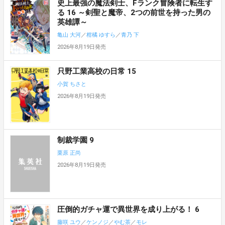
史上最強の魔法剣士、Fランク冒険者に転生す
る 16 ～剣聖と魔帝、2つの前世を持った男の
英雄譚～
亀山 大河
／
柑橘 ゆすら
／
青乃 下
2026年8月19日発売
只野工業高校の日常 15
小賀 ちさと
2026年8月19日発売
制裁学園 9
栗原 正尚
2026年8月19日発売
圧倒的ガチャ運で異世界を成り上がる！ 6
藤咲 ユウ
／
ケンノジ
／
やむ茶
／
モレ