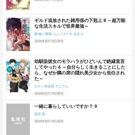
ギルド追放された雑用係の下剋上 8 ～超万能
な生活スキルで世界最強～
柳 輪
／
夜桜 ユノ
／
ユーキ あきら
2026年8月19日発売
幼馴染彼女のモラハラがひどいんで絶縁宣言
してやった 6 ～自分らしく生きることにした
ら、なぜか隣の席の隠れ美少女から告白され
た～
ヒゲ
／
斧名田 マニマニ
2026年8月19日発売
一緒に暮らしていいですか？ 9
流石 景
2026年8月19日発売