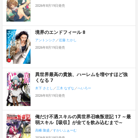
2026年8月19日発売
境界のエンドフィール 8
アントンシク
／
近藤 たかし
2026年8月19日発売
異世界最高の貴族、ハーレムを増やすほど強
くなる 7
木下 さとし
／
三木 なずな
／
へいろー
2026年8月19日発売
俺だけ不遇スキルの異世界召喚叛逆記 17 ～最
弱スキル【吸収】が全てを飲み込むまで～
高幡 隆盛
／
すかいふぁーむ
2026年8月19日発売