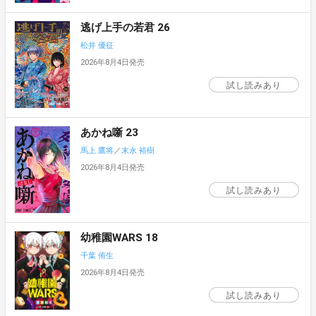
逃げ上手の若君 26
松井 優征
2026年8月4日発売
試し読みあり
あかね噺 23
馬上 鷹将
／
末永 裕樹
2026年8月4日発売
試し読みあり
幼稚園WARS 18
千葉 侑生
2026年8月4日発売
試し読みあり