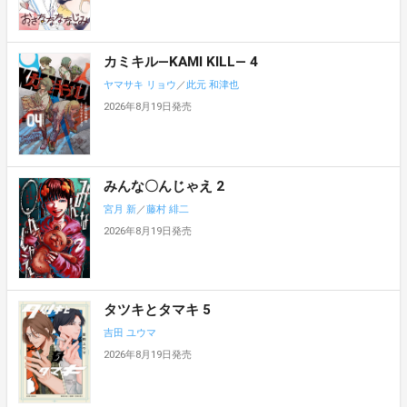
カミキル―KAMI KILL― 4
ヤマサキ リョウ
／
此元 和津也
2026年8月19日発売
みんな〇んじゃえ 2
宮月 新
／
藤村 緋二
2026年8月19日発売
タツキとタマキ 5
吉田 ユウマ
2026年8月19日発売