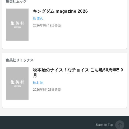
集英社ムック
キングダム magazine 2026
原 泰久
2026年8月19日発売
集英社リミックス
秋本治のナイス！なチョイス こち亀50周年!! 9
月
秋本 治
2026年8月28日発売
arrow_upward
Back to Top