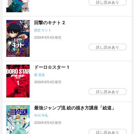
試し読みあり
回撃のキナト 2
雨宮 ケント
2026年8月4日発売
試し読みあり
ドーロ☆スター 1
原 克玄
2026年8月4日発売
試し読みあり
最強ジャンプ流 絵の描き方講座「絵道」
中川 中丸
2026年8月4日発売
試し読みあり