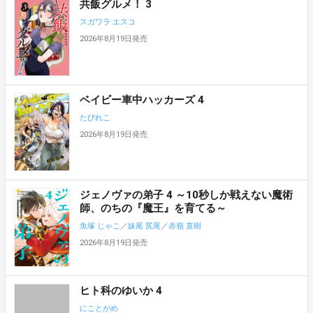
共飯グルメ！ 3
スガワラ エスコ
2026年8月19日発売
ベイビー車中ハッカーズ 4
たびれこ
2026年8月19日発売
ジェノヴァの弟子 4 ～10秒しか戦えない魔術
師、のちの『魔王』を育てる～
魚塚 じゃこ
／
妹尾 尻尾
／
赤嶺 直樹
2026年8月19日発売
ヒト科のゆいか 4
にことがめ