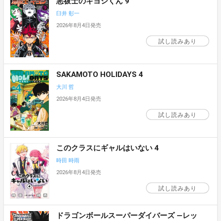
悪祓士のキヨシくん 9
臼井 彰一
2026年8月4日発売
試し読みあり
SAKAMOTO HOLIDAYS 4
大川 哲
2026年8月4日発売
試し読みあり
このクラスにギャルはいない 4
時田 時雨
2026年8月4日発売
試し読みあり
ドラゴンボールスーパーダイバーズ ―レッ