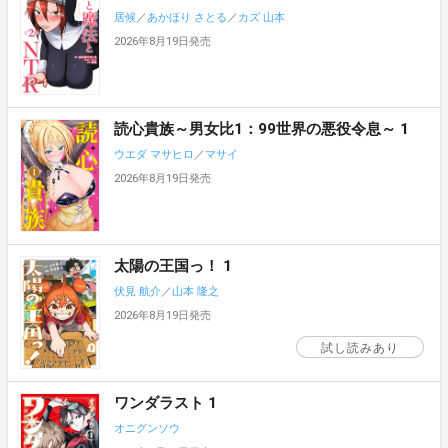
居候
／
あかほり さとる
／
カズ 山本
2026年8月19日発売
読心貴族～男女比1：99世界の悪役令息～ 1
ウエダ マサヒロ
／
マサイ
2026年8月19日発売
太陽の王国っ！ 1
伏見 航介
／
山本 隆之
2026年8月19日発売
試し読みあり
ワンダラスト 1
オニグンソウ