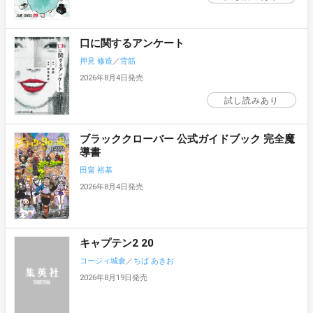
口に関するアンケート
押見 修造
／
背筋
2026年8月4日発売
試し読みあり
ブラッククローバー 公式ガイドブック 完全魔
導書
田畠 裕基
2026年8月4日発売
キャプテン2 20
コージィ城倉
／
ちば あきお
2026年8月19日発売