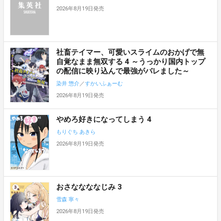
2026年8月19日発売
社畜テイマー、可愛いスライムのおかげで無
自覚なまま無双する 4 ～うっかり国内トップ
の配信に映り込んで最強がバレました～
染井 惣介
／
すかいふぁーむ
2026年8月19日発売
やめろ好きになってしまう 4
もりぐち あきら
2026年8月19日発売
おさななななじみ 3
雪森 寧々
2026年8月19日発売