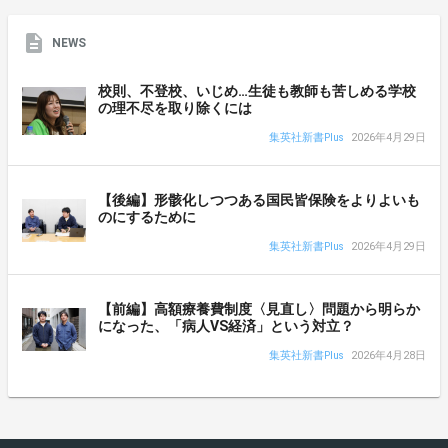
NEWS
校則、不登校、いじめ…生徒も教師も苦しめる学校
の理不尽を取り除くには
集英社新書Plus
2026年4月29日
【後編】形骸化しつつある国民皆保険をよりよいも
のにするために
集英社新書Plus
2026年4月29日
【前編】高額療養費制度〈見直し〉問題から明らか
になった、「病人VS経済」という対立？
集英社新書Plus
2026年4月28日