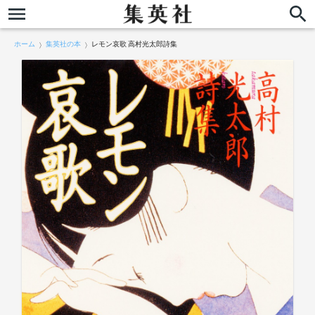
ホーム
集英社の本
レモン哀歌 高村光太郎詩集