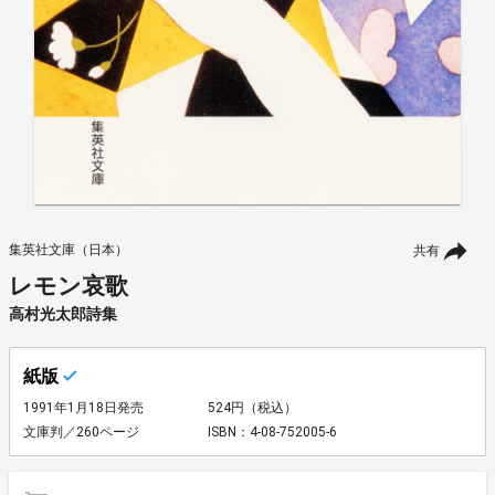
集英社文庫（日本）
共有
レモン哀歌
高村光太郎詩集
紙版
1991年1月18日発売
524円（税込）
文庫判／260ページ
ISBN：4-08-752005-6