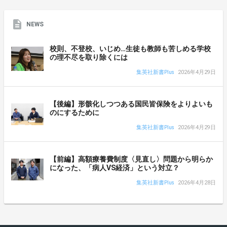
NEWS
校則、不登校、いじめ…生徒も教師も苦しめる学校
の理不尽を取り除くには
集英社新書Plus
2026年4月29日
【後編】形骸化しつつある国民皆保険をよりよいも
のにするために
集英社新書Plus
2026年4月29日
【前編】高額療養費制度〈見直し〉問題から明らか
になった、「病人VS経済」という対立？
集英社新書Plus
2026年4月28日