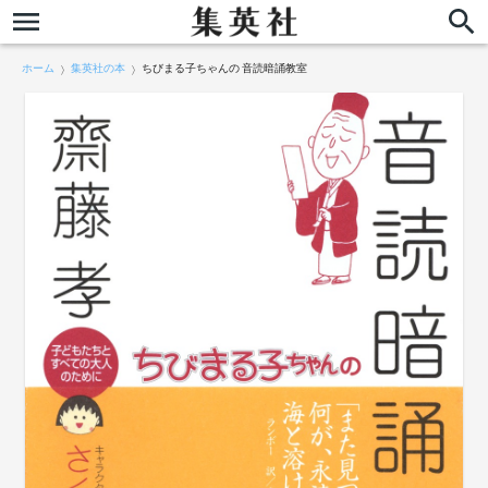
ホーム
集英社の本
ちびまる子ちゃんの 音読暗誦教室