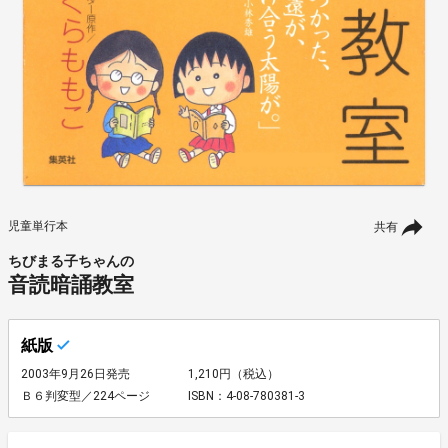
児童単行本
共有
ちびまる子ちゃんの
音読暗誦教室
紙版
2003年9月26日発売
1,210円（税込）
Ｂ６判変型／224ページ
ISBN：4-08-780381-3