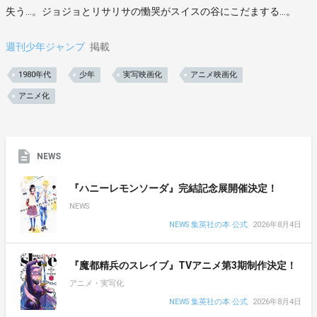
失う…。ジョジョとリサリサの慟哭がスイスの谷にこだまする…。
週刊少年ジャンプ
掲載
1980年代
少年
実写映画化
アニメ映画化
アニメ化
NEWS
『ハニーレモンソーダ』完結記念展開催決定！
NEWS
NEWS 集英社の本 公式
2026年8月4日
『魔都精兵のスレイブ』TVアニメ第3期制作決定！
アニメ・実写化
NEWS 集英社の本 公式
2026年8月4日