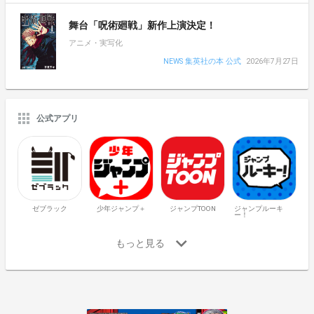
舞台「呪術廻戦」新作上演決定！
アニメ・実写化
NEWS 集英社の本 公式
2026年7月27日
公式アプリ
ゼブラック
少年ジャンプ＋
ジャンプTOON
ジャンプルーキ
ー！