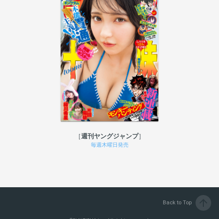
週刊ヤングジャンプ
毎週木曜日発売
arrow_upward
Back to Top