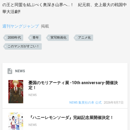
の王と同盟を結ぶべく奥深き山界へ…！ 紀元前、史上最大の戦国中
華大活劇!!
週刊ヤングジャンプ
掲載
2000年代
青年
実写映画化
アニメ化
このマンガがすごい！
NEWS
憂国のモリアーティ展 -10th anniversary-開催決
定！
NEWS
NEWS 集英社の本 公式
2026年8月7日
『ハニーレモンソーダ』完結記念展開催決定！
NEWS