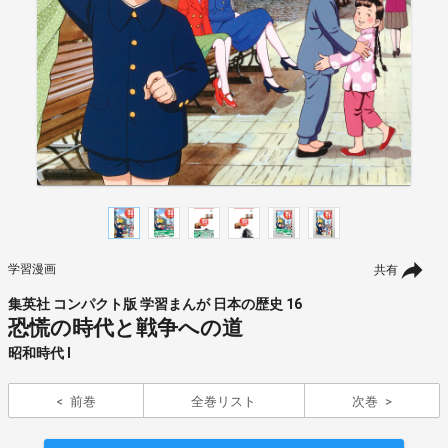
学習漫画
共有
集英社 コンパクト版 学習まんが 日本の歴史 16
恐慌の時代と戦争への道
昭和時代 Ⅰ
前巻
全巻リスト
次巻