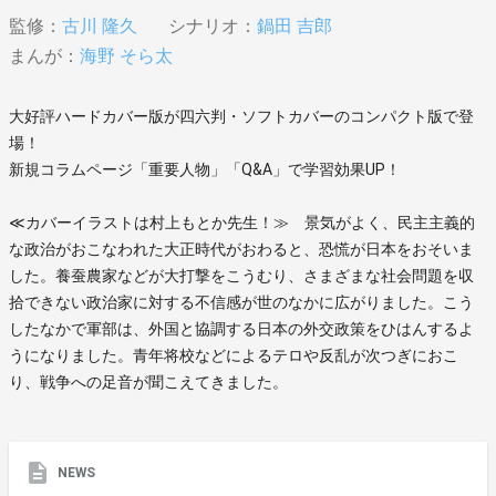
監修：
古川 隆久
シナリオ：
鍋田 吉郎
まんが：
海野 そら太
大好評ハードカバー版が四六判・ソフトカバーのコンパクト版で登
場！
新規コラムページ「重要人物」「Q&A」で学習効果UP！
≪カバーイラストは村上もとか先生！≫ 景気がよく、民主主義的
な政治がおこなわれた大正時代がおわると、恐慌が日本をおそいま
した。養蚕農家などが大打撃をこうむり、さまざまな社会問題を収
拾できない政治家に対する不信感が世のなかに広がりました。こう
したなかで軍部は、外国と協調する日本の外交政策をひはんするよ
うになりました。青年将校などによるテロや反乱が次つぎにおこ
り、戦争への足音が聞こえてきました。
NEWS