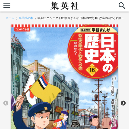
ホーム
集英社の本
集英社 コンパクト版 学習まんが 日本の歴史 16 恐慌の時代と戦争への道 昭和時代 Ⅰ