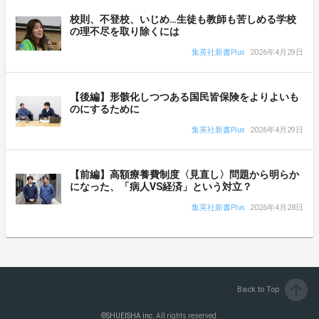
校則、不登校、いじめ…生徒も教師も苦しめる学校
の理不尽を取り除くには
集英社新書Plus
2026年4月29日
【後編】形骸化しつつある国民皆保険をよりよいも
のにするために
集英社新書Plus
2026年4月29日
【前編】高額療養費制度〈見直し〉問題から明らか
になった、「病人VS経済」という対立？
集英社新書Plus
2026年4月28日
arrow_upward
Back to Top
©
SHUEISHA inc.
All rights reserved.