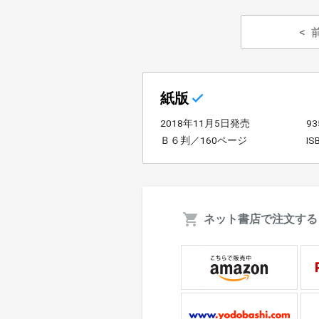
紙版
2018年11月5日発売
9
Ｂ６判／160ページ
IS
ネット書店で注文する