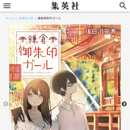
ホーム
集英社の本
鎌倉御朱印ガール