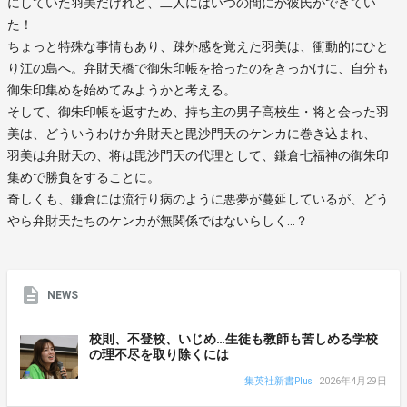
にしていた羽美だけれど、二人にはいつの間にか彼氏ができてい
た！
ちょっと特殊な事情もあり、疎外感を覚えた羽美は、衝動的にひと
り江の島へ。弁財天橋で御朱印帳を拾ったのをきっかけに、自分も
御朱印集めを始めてみようかと考える。
そして、御朱印帳を返すため、持ち主の男子高校生・将と会った羽
美は、どういうわけか弁財天と毘沙門天のケンカに巻き込まれ、
羽美は弁財天の、将は毘沙門天の代理として、鎌倉七福神の御朱印
集めで勝負をすることに。
奇しくも、鎌倉には流行り病のように悪夢が蔓延しているが、どう
やら弁財天たちのケンカが無関係ではないらしく…？
NEWS
校則、不登校、いじめ…生徒も教師も苦しめる学校
の理不尽を取り除くには
集英社新書Plus
2026年4月29日