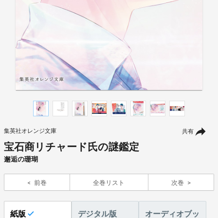
集英社オレンジ文庫
共有
宝石商リチャード氏の謎鑑定
邂逅の珊瑚
前巻
全巻リスト
次巻
紙版
デジタル版
オーディオブッ