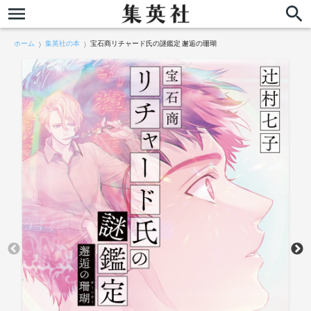
ホーム
集英社の本
宝石商リチャード氏の謎鑑定 邂逅の珊瑚