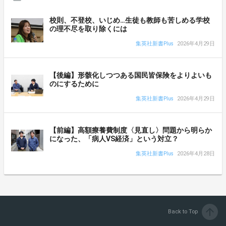
校則、不登校、いじめ…生徒も教師も苦しめる学校
の理不尽を取り除くには
集英社新書Plus
2026年4月29日
【後編】形骸化しつつある国民皆保険をよりよいも
のにするために
集英社新書Plus
2026年4月29日
【前編】高額療養費制度〈見直し〉問題から明らか
になった、「病人VS経済」という対立？
集英社新書Plus
2026年4月28日
arrow_upward
Back to Top