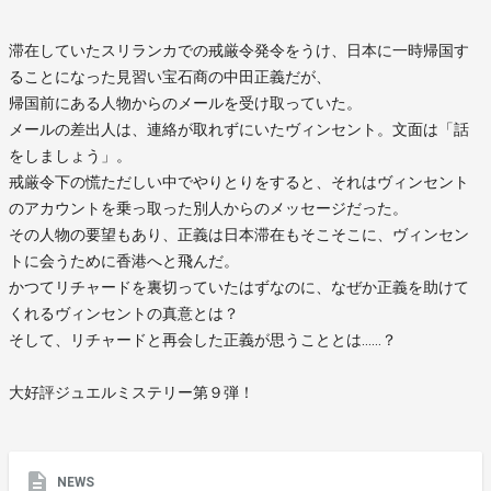
滞在していたスリランカでの戒厳令発令をうけ、日本に一時帰国す
ることになった見習い宝石商の中田正義だが、
帰国前にある人物からのメールを受け取っていた。
メールの差出人は、連絡が取れずにいたヴィンセント。文面は「話
をしましょう」。
戒厳令下の慌ただしい中でやりとりをすると、それはヴィンセント
のアカウントを乗っ取った別人からのメッセージだった。
その人物の要望もあり、正義は日本滞在もそこそこに、ヴィンセン
トに会うために香港へと飛んだ。
かつてリチャードを裏切っていたはずなのに、なぜか正義を助けて
くれるヴィンセントの真意とは？
そして、リチャードと再会した正義が思うこととは……？
大好評ジュエルミステリー第９弾！
NEWS